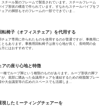
、スチール製のフレームで製造されています。スチールフレーム
パイプ形状の構造で作られています。すなわちスチールパイプをフ
ェアの脚部もそのフレームの一部でできていま...
回転椅子（オフィスチェア）を代用する
用チェア専用に作られたものを使用するのが普通ですが、事務用に
こともあります。事務用回転椅子は座り心地が良く、長時間の会
る方にはおすすめです。
ェアの座り心地と特徴
の一種でループ脚という種類のものがあります。ループ形状の脚フ
すが、底部に隣あった会議用チェアを連結するための樹脂製プレー
や大会議室等の広めのスペースでも活躍しま...
重視したミーティングチェアーを