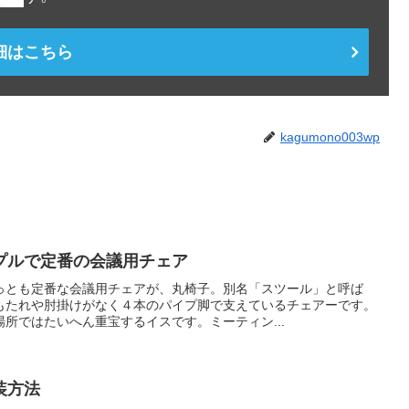
細はこちら
kagumono003wp
プルで定番の会議用チェア
っとも定番な会議用チェアが、丸椅子。別名「スツール」と呼ば
もたれや肘掛けがなく４本のパイプ脚で支えているチェアーです。
所ではたいへん重宝するイスです。ミーティン...
装方法