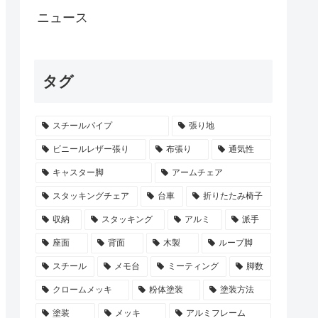
ニュース
タグ
スチールパイプ
張り地
ビニールレザー張り
布張り
通気性
キャスター脚
アームチェア
スタッキングチェア
台車
折りたたみ椅子
収納
スタッキング
アルミ
派手
座面
背面
木製
ループ脚
スチール
メモ台
ミーティング
脚数
クロームメッキ
粉体塗装
塗装方法
塗装
メッキ
アルミフレーム