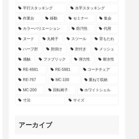
平行スタッキング
水平スタッキング
作業台
移動
セミナー
集会
カラーバリエーション
防汚性
代用
ヌード
丸椅子
スツール
背もたれ
ハーフ肘
肘掛け
肘付き
メッシュ
感触
ファブリック
弾力性
耐水性
RE-4681
RE-5881
コーチチェア
RE-767
MC-100
重ねて収納
MC-200
回転椅子
ホワイトシェル
寸法
サイズ
アーカイブ